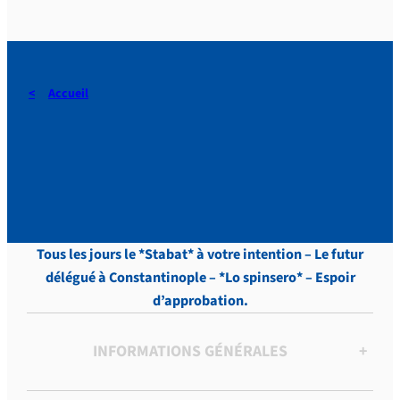
Accueil
DERAEDT, Lettres, vol.12 p.
367
Tous les jours le *Stabat* à votre intention – Le futur
délégué à Constantinople – *Lo spinsero* – Espoir
d’approbation.
INFORMATIONS GÉNÉRALES
+