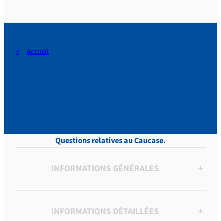
Accueil
DERAEDT, Lettres, vol.12 p.
379
Questions relatives au Caucase.
INFORMATIONS GÉNÉRALES
+
INFORMATIONS DÉTAILLÉES
+