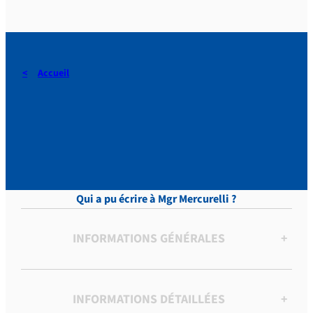
Accueil
DERAEDT, Lettres, vol.12 p.
564
Qui a pu écrire à Mgr Mercurelli ?
INFORMATIONS GÉNÉRALES
+
INFORMATIONS DÉTAILLÉES
+