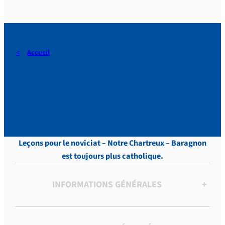
Accueil
DERAEDT, Lettres, vol.13 ,
p. 270
Leçons pour le noviciat – Notre Chartreux – Baragnon
est toujours plus catholique.
INFORMATIONS GÉNÉRALES
+