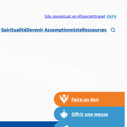
Site Jeunes
Laïc en Alliance
Intranet
EN
FR
Spiritualité
Devenir Assomptionniste
Ressources

Faire un don
Offrir une messe