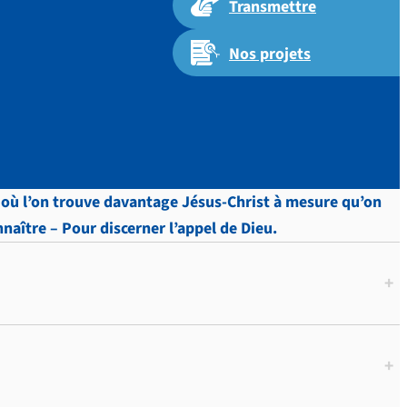
Transmettre
Nos projets
 p. 238.
oi où l’on trouve davantage Jésus-Christ à mesure qu’on
nnaître – Pour discerner l’appel de Dieu.
+
+