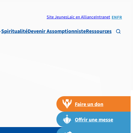
Site Jeunes
Laïc en Alliance
Intranet
EN
FR
Spiritualité
Devenir Assomptionniste
Ressources

Faire un don
Offrir une messe