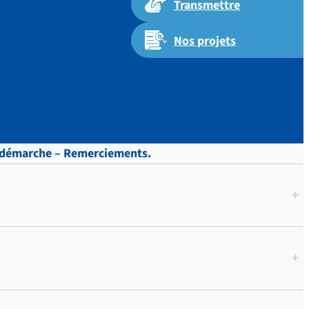
Transmettre
Nos projets
 p. 81.
re démarche – Remerciements.
+
+