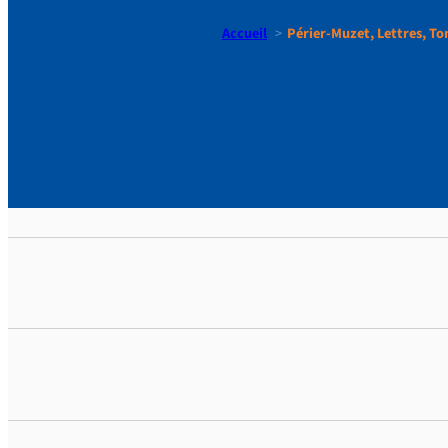
Accueil
Périer-Muzet, Lettres, To
Périer-Muz