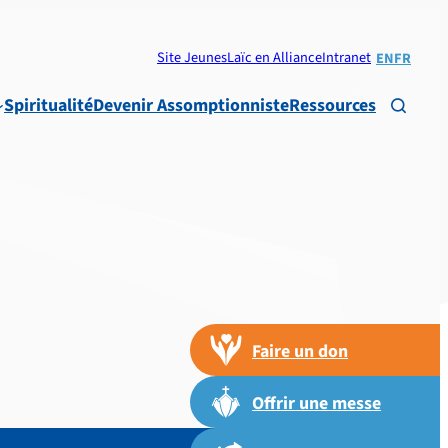
Site Jeunes
Laïc en Alliance
Intranet
EN
FR
Spiritualité
Devenir Assomptionniste
Ressources

Faire un don
Offrir une messe