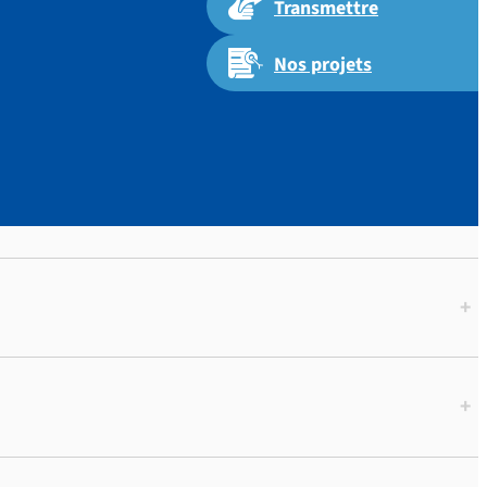
Transmettre
Nos projets
p. 70.
+
+