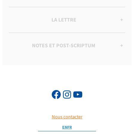
LA LETTRE
+
NOTES ET POST-SCRIPTUM
+
Nous contacter
EN
FR