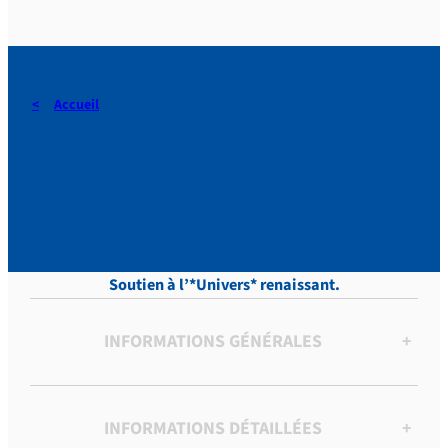
Accueil
Périer-Muzet, Lettres,
Tome XV, p. 182.
Soutien à l’*Univers* renaissant.
INFORMATIONS GÉNÉRALES
+
INFORMATIONS DÉTAILLÉES
+