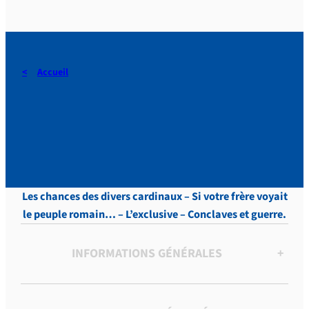
Accueil
DERAEDT, Lettres, vol.12 p.
319
Les chances des divers cardinaux – Si votre frère voyait
le peuple romain… – L’exclusive – Conclaves et guerre.
INFORMATIONS GÉNÉRALES
+