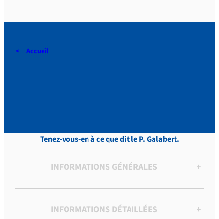
Accueil
DERAEDT, Lettres, vol.13,
p.189
Tenez-vous-en à ce que dit le P. Galabert.
INFORMATIONS GÉNÉRALES
+
INFORMATIONS DÉTAILLÉES
+