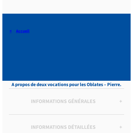
Accueil
Périer-Muzet, Lettres,
Tome XV, p. 204
A propos de deux vocations pour les Oblates – Pierre.
INFORMATIONS GÉNÉRALES
+
INFORMATIONS DÉTAILLÉES
+