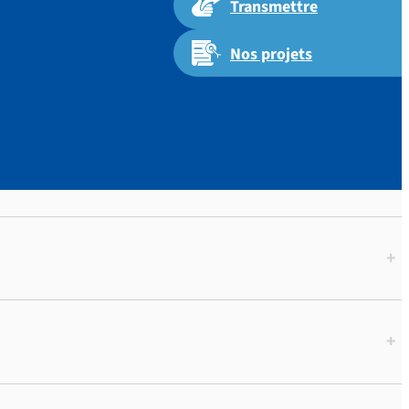
Transmettre
Nos projets
+
+