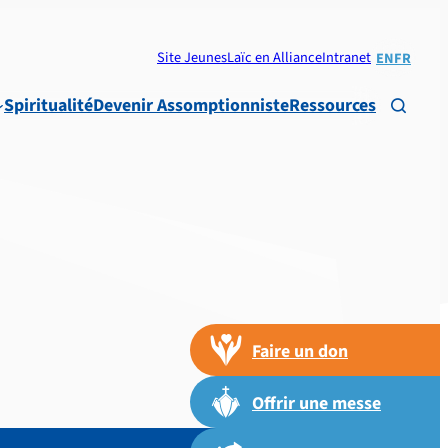
Site Jeunes
Laïc en Alliance
Intranet
EN
FR
Spiritualité
Devenir Assomptionniste
Ressources

Faire un don
Offrir une messe