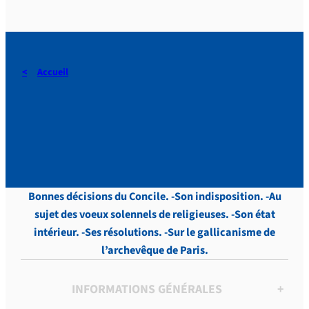
Accueil
Vailhé, LETTRES, vol.3,
p.519
Bonnes décisions du Concile. -Son indisposition. -Au
sujet des voeux solennels de religieuses. -Son état
intérieur. -Ses résolutions. -Sur le gallicanisme de
l’archevêque de Paris.
INFORMATIONS GÉNÉRALES
+