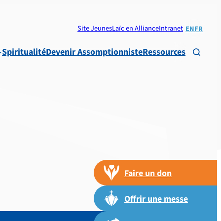
Site Jeunes
Laïc en Alliance
Intranet
EN
FR
Spiritualité
Devenir Assomptionniste
Ressources

Faire un don
Offrir une messe