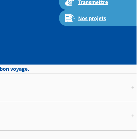
Transmettre
Nos projets
 p.28
 bon voyage.
+
+