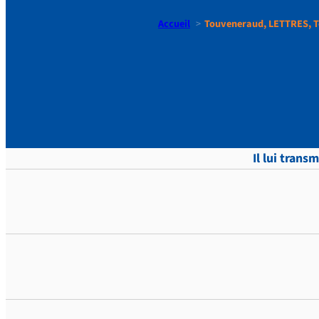
Accueil
Touveneraud, LETTRES, T
Touvenera
Il lui tran