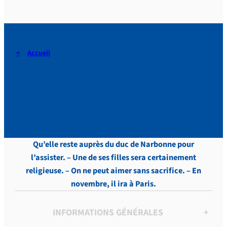
Accueil
Touveneraud, LETTRES,
Tome 1, p.316
Qu’elle reste auprès du duc de Narbonne pour
l’assister. – Une de ses filles sera certainement
religieuse. – On ne peut aimer sans sacrifice. – En
novembre, il ira à Paris.
INFORMATIONS GÉNÉRALES
+