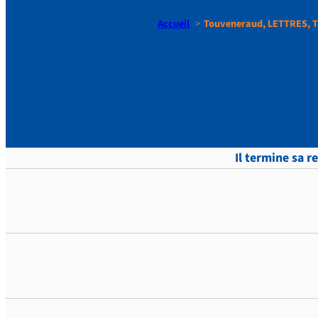
Accueil
Touveneraud, LETTRES, T
Touvenera
Il termine sa r