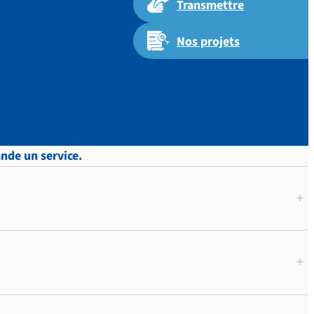
Transmettre
Nos projets
 p.326
ande un service.
+
+