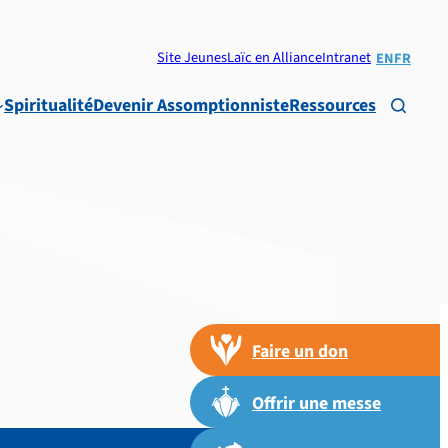
Site Jeunes
Laïc en Alliance
Intranet
EN
FR
Spiritualité
Devenir Assomptionniste
Ressources

Faire un don
Offrir une messe