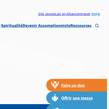
Site Jeunes
Laïc en Alliance
Intranet
EN
FR
Spiritualité
Devenir Assomptionniste
Ressources

Faire un don
Offrir une messe