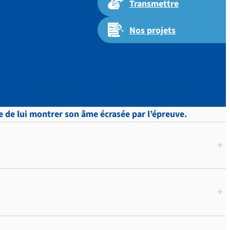
Transmettre
Nos projets
 p.443
use de lui montrer son âme écrasée par l’épreuve.
+
+