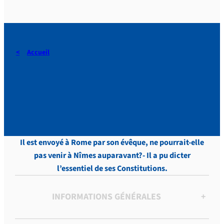
Accueil
Touveneraud, LETTRES,
Tome 1, p.515
Il est envoyé à Rome par son évêque, ne pourrait-elle
pas venir à Nîmes auparavant?- Il a pu dicter
l’essentiel de ses Constitutions.
INFORMATIONS GÉNÉRALES
+