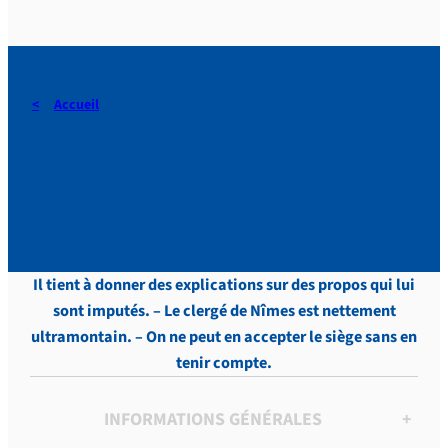
Accueil
Touveneraud, LETTRES,
Tome 1, p.528
Il tient à donner des explications sur des propos qui lui
sont imputés. – Le clergé de Nîmes est nettement
ultramontain. – On ne peut en accepter le siège sans en
tenir compte.
INFORMATIONS GÉNÉRALES
+