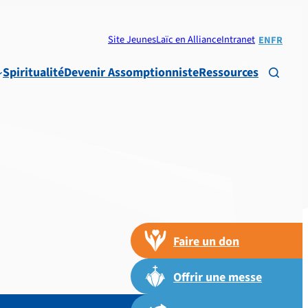
Site Jeunes
Laïc en Alliance
Intranet
EN
FR
Spiritualité
Devenir Assomptionniste
Ressources

Faire un don
Offrir une messe