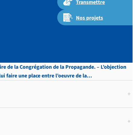
Transmettre
Nos projets
 p.609
taire de la Congrégation de la Propagande. – L’objection
 lui faire une place entre l’oeuvre de la…
+
+