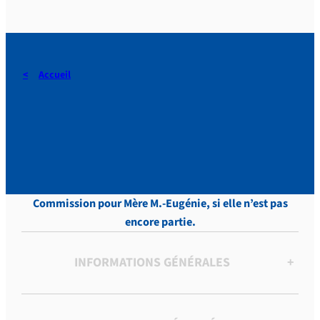
Accueil
Touveneraud, LETTRES,
Tome 1, p.644
Commission pour Mère M.-Eugénie, si elle n’est pas
encore partie.
INFORMATIONS GÉNÉRALES
+