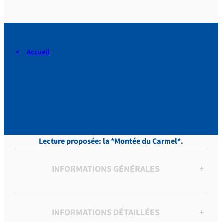
Accueil
Touveneraud, LETTRES,
Tome 2, p.200
Lecture proposée: la *Montée du Carmel*.
INFORMATIONS GÉNÉRALES
+
INFORMATIONS DÉTAILLÉES
+