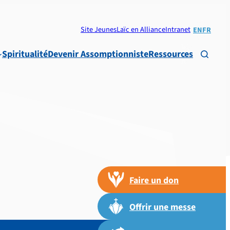
Site Jeunes
Laïc en Alliance
Intranet
EN
FR
Spiritualité
Devenir Assomptionniste
Ressources

Faire un don
Offrir une messe