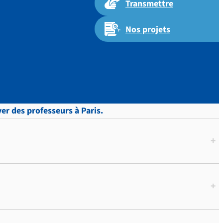
Transmettre
Nos projets
 p.308
ver des professeurs à Paris.
+
+