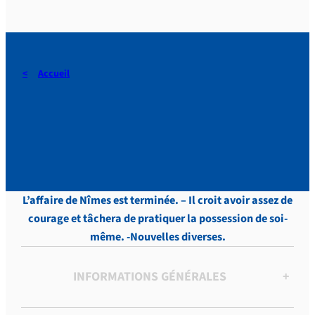
Accueil
Touveneraud, LETTRES,
Tome 2, p.342
L’affaire de Nîmes est terminée. – Il croit avoir assez de
courage et tâchera de pratiquer la possession de soi-
même. -Nouvelles diverses.
INFORMATIONS GÉNÉRALES
+