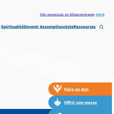
Site Jeunes
Laïc en Alliance
Intranet
EN
FR
Spiritualité
Devenir Assomptionniste
Ressources

Faire un don
Offrir une messe