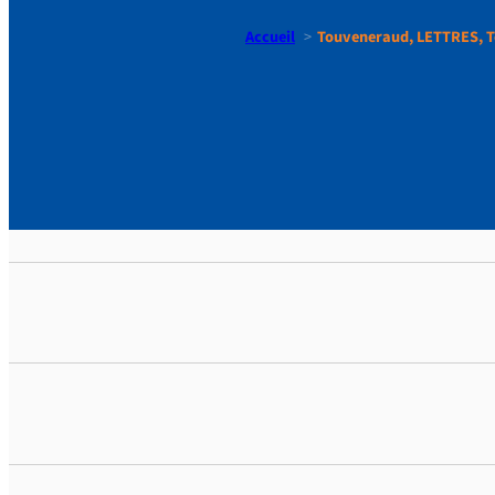
Accueil
Touveneraud, LETTRES, T
Touvenera