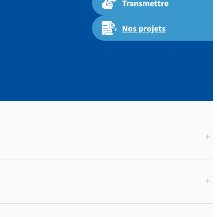
Transmettre
Nos projets
 p.370
+
+