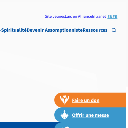
Site Jeunes
Laïc en Alliance
Intranet
EN
FR
Spiritualité
Devenir Assomptionniste
Ressources

Faire un don
Offrir une messe