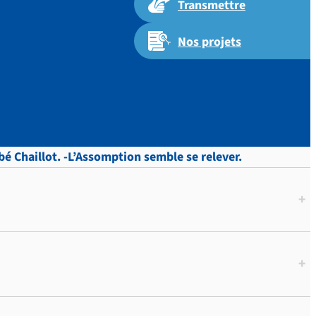
Transmettre
Nos projets
 p.410
abbé Chaillot. -L’Assomption semble se relever.
+
+