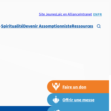
Site Jeunes
Laïc en Alliance
Intranet
EN
FR
Spiritualité
Devenir Assomptionniste
Ressources

Faire un don
Offrir une messe