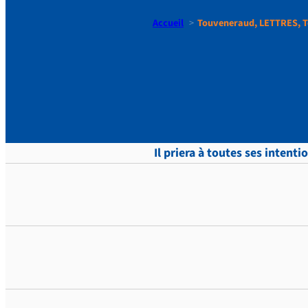
Accueil
Touveneraud, LETTRES, T
Touvenera
Il priera à toutes ses intenti