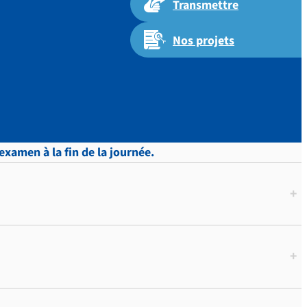
Transmettre
Nos projets
 p.538
’examen à la fin de la journée.
+
+