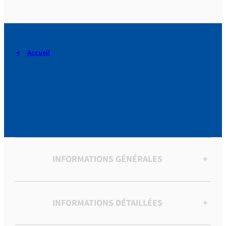
Accueil
ARTICLES|ARTICLES DU
PELERIN|ARTICLES DIVERS
INFORMATIONS GÉNÉRALES
+
INFORMATIONS DÉTAILLÉES
+