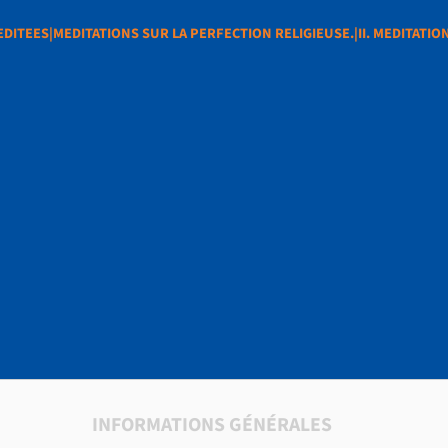
DITEES|MEDITATIONS SUR LA PERFECTION RELIGIEUSE.|II. MEDITATI
SPIRITUELLES
EDITATIONS SUR LA
N RELIGIEUSE.|II. M
RAITES
INFORMATIONS GÉNÉRALES