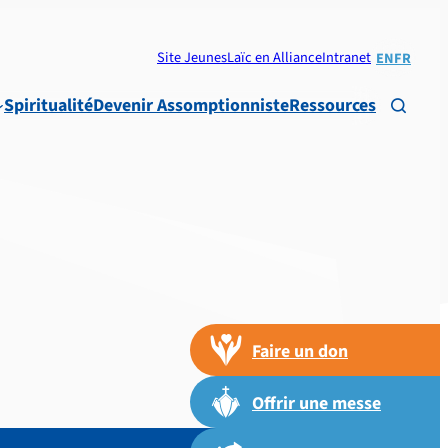
Site Jeunes
Laïc en Alliance
Intranet
EN
FR
Spiritualité
Devenir Assomptionniste
Ressources

Faire un don
Offrir une messe