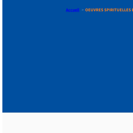
Accueil
OEUVRES SPIRITUELLES E
OEUVRES 
EDITEES|M
PERFECTIO
POUR RET