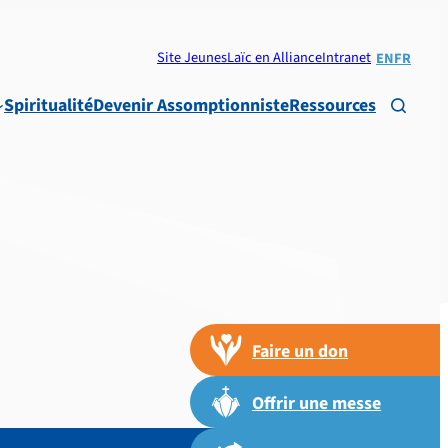
Site Jeunes
Laïc en Alliance
Intranet
EN
FR
Spiritualité
Devenir Assomptionniste
Ressources

Faire un don
Offrir une messe