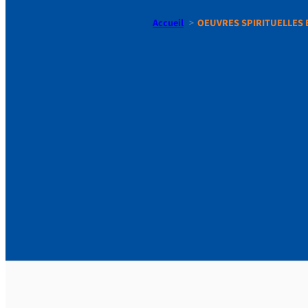
Accueil
OEUVRES SPIRITUELLES E
OEUVRES 
EDITEES|M
PERFECTIO
POUR RET