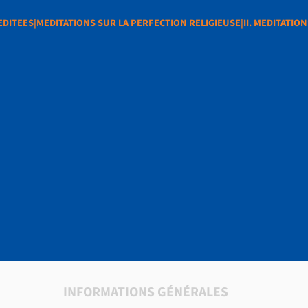
DITEES|MEDITATIONS SUR LA PERFECTION RELIGIEUSE|II. MEDITATIO
SPIRITUELLES
EDITATIONS SUR LA
N RELIGIEUSE|II. ME
RAITES. APPENDICE
INFORMATIONS GÉNÉRALES