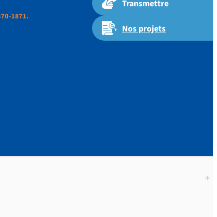
Transmettre
870-1871.
Nos projets
LIGIEUSES
-1871.
+