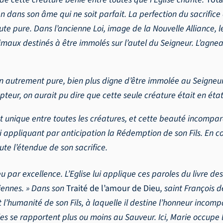
 rien dans son âme qui ne soit parfait. La perfection du sacrifi
ute pure. Dans l’ancienne Loi, image de la Nouvelle Alliance, les
aux destinés à être immolés sur l’autel du Seigneur. L’agneau p
bien autrement pure, bien plus digne d’être immolée au Seigneur
teur, on aurait pu dire que cette seule créature était en état 
t unique entre toutes les créatures, et cette beauté incompar
i appliquant par anticipation la Rédemption de son Fils. En co
e l’étendue de son sacrifice.
u par excellence. L’Eglise lui applique ces paroles du livre de
iennes. » Dans son
Traité de l’amour de Dieu
, saint François 
humanité de son Fils, à laquelle il destine l’honneur incompa
’elles se rapportent plus ou moins au Sauveur. Ici, Marie occ