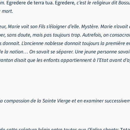
ham.
Egredere de terra tua. Egredere
, c’est le religieux dit Bos
a mort.
ur, Marie voit son Fils s’éloigner d’elle. Mystère. Marie n’avai
r, sans doute, mais pas toujours trop. Autrefois, on consacrait 
les donnait. L’ancienne noblesse donnait toujours la première 
 de la nation… On savait se séparer. Une jeune personne savai
. Danton disait que les enfants appartiennent à l’Etat avant d’
la compassion de la Sainte Vierge et en examiner successivem
de cette créature bénie entre toutes que I’Eglise chante:
Tota