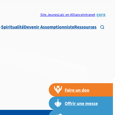
Site Jeunes
Laïc en Alliance
Intranet
EN
FR
Spiritualité
Devenir Assomptionniste
Ressources

Faire un don
Offrir une messe