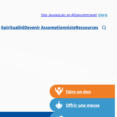
Site Jeunes
Laïc en Alliance
Intranet
EN
FR
Spiritualité
Devenir Assomptionniste
Ressources

Faire un don
Offrir une messe