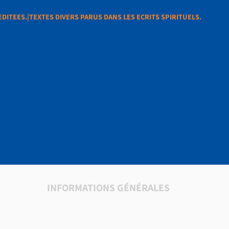
DITEES.|TEXTES DIVERS PARUS DANS LES ECRITS SPIRITUELS.
PIRITUELLES EDITEE
RUS DANS LES ECRIT
S.
INFORMATIONS GÉNÉRALES