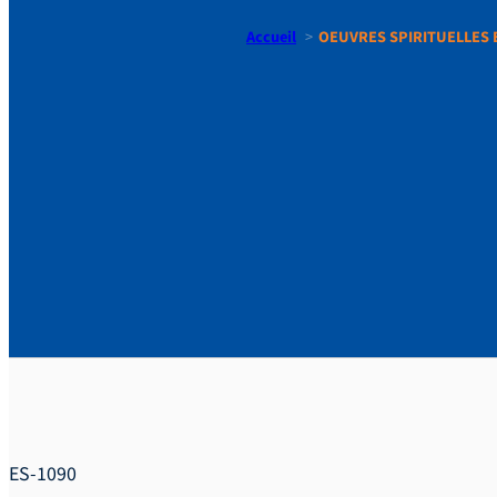
Accueil
OEUVRES SPIRITUELLES E
OEUVRES S
DIVERS PA
SPIRITUEL
ES-1090