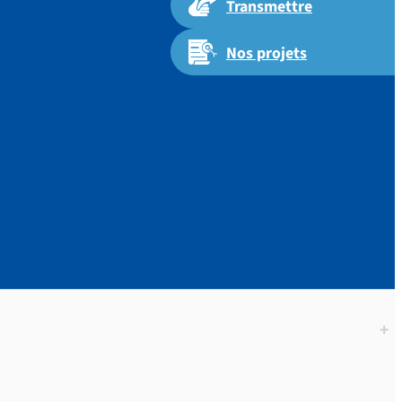
Transmettre
Nos projets
S.|TEXTES
S
+