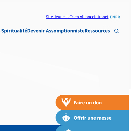
Site Jeunes
Laïc en Alliance
Intranet
EN
FR
Spiritualité
Devenir Assomptionniste
Ressources

Faire un don
Offrir une messe