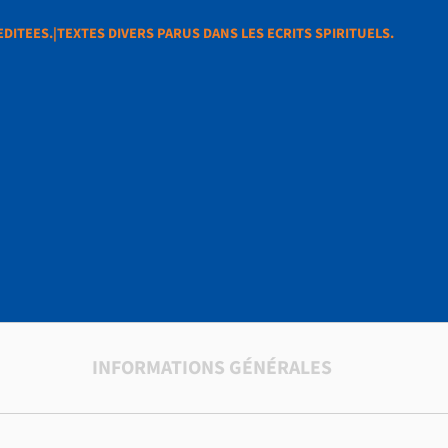
DITEES.|TEXTES DIVERS PARUS DANS LES ECRITS SPIRITUELS.
PIRITUELLES EDITEE
RUS DANS LES ECRIT
S.
INFORMATIONS GÉNÉRALES