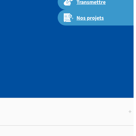
Transmettre
Nos projets
S.|TEXTES
S
+