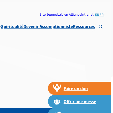
Site Jeunes
Laïc en Alliance
Intranet
EN
FR
Spiritualité
Devenir Assomptionniste
Ressources

Faire un don
Offrir une messe