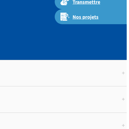
Transmettre
Nos projets
+
+
+