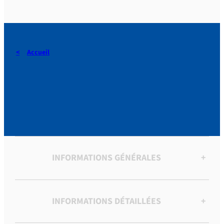
Accueil
[Coutumier du collège de
Nîmes]
INFORMATIONS GÉNÉRALES
+
INFORMATIONS DÉTAILLÉES
+