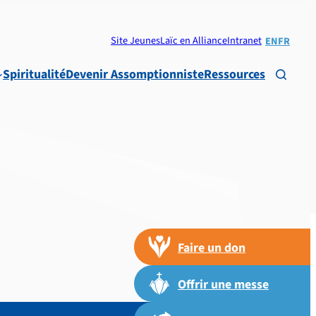
Site Jeunes
Laïc en Alliance
Intranet
EN
FR
Spiritualité
Devenir Assomptionniste
Ressources

Faire un don
Offrir une messe