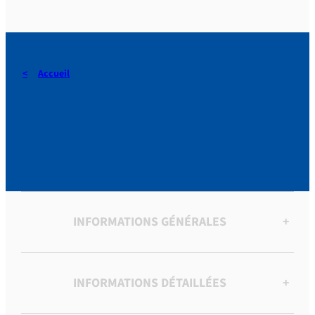
Accueil
[Notes et fragments de
sermons et conférences]
INFORMATIONS GÉNÉRALES
+
INFORMATIONS DÉTAILLÉES
+