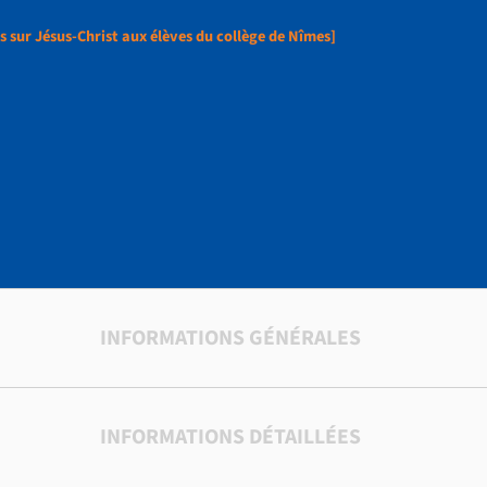
 sur Jésus-Christ aux élèves du collège de Nîmes]
evas de sermons sur 
 élèves du collège de
INFORMATIONS GÉNÉRALES
INFORMATIONS DÉTAILLÉES