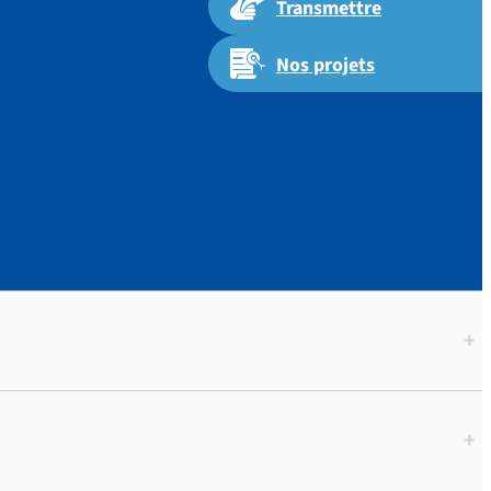
Transmettre
Nos projets
Jésus-
 Nîmes]
+
+