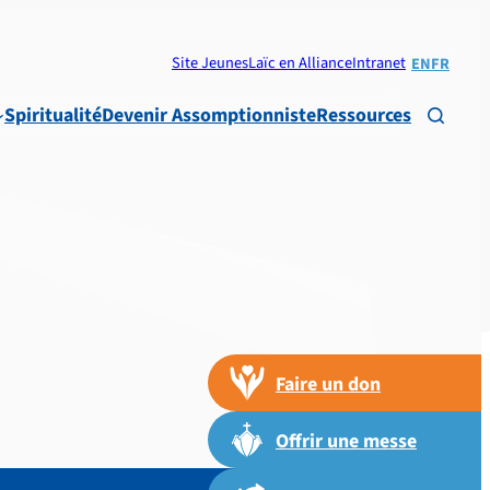
Site Jeunes
Laïc en Alliance
Intranet
EN
FR
Spiritualité
Devenir Assomptionniste
Ressources

Faire un don
Offrir une messe