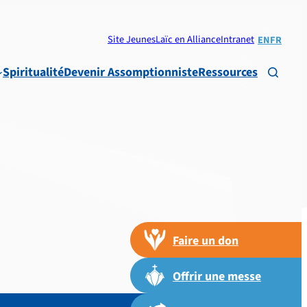
Site Jeunes
Laïc en Alliance
Intranet
EN
FR
Spiritualité
Devenir Assomptionniste
Ressources

Faire un don
Offrir une messe