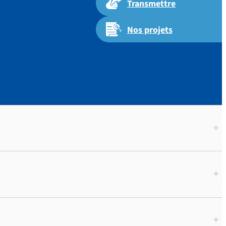
Transmettre
Nos projets
+
+
+