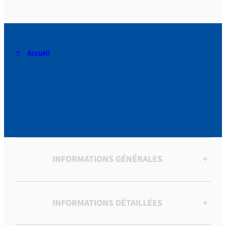
Accueil
Plans d’instructions pour
une retraite de séminaire.
INFORMATIONS GÉNÉRALES
+
INFORMATIONS DÉTAILLÉES
+