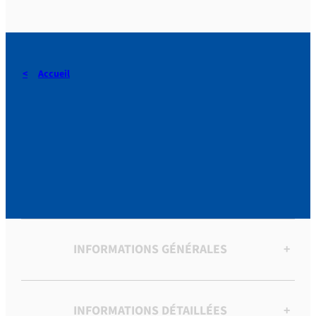
Accueil
COURS D’INSTRUCTIONS
SUR DIFFERENTS SUJETS
DE PIETE.
INFORMATIONS GÉNÉRALES
+
INFORMATIONS DÉTAILLÉES
+