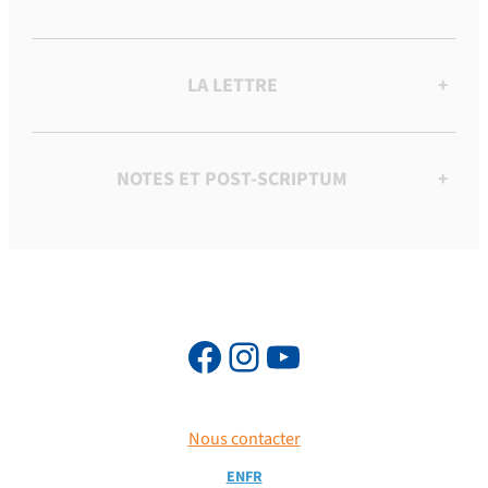
LA LETTRE
+
NOTES ET POST-SCRIPTUM
+
Nous contacter
EN
FR