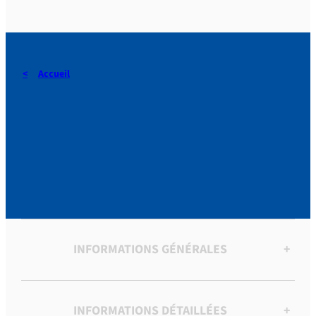
Accueil
Procès-verbaux du Comité
catholique de Nîmes (1875-
1876)
INFORMATIONS GÉNÉRALES
+
INFORMATIONS DÉTAILLÉES
+