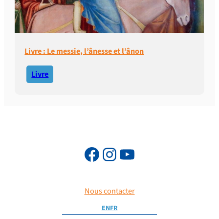
Livre : Le messie, l’ânesse et l’ânon
Livre
Nous contacter
EN
FR