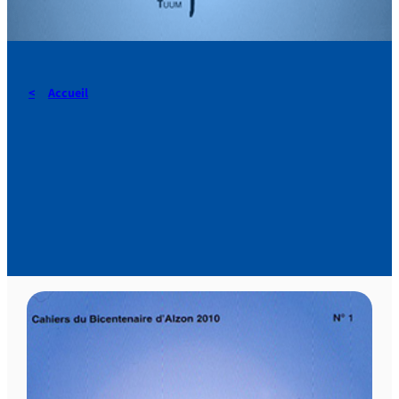
Accueil
Cahier n°1 : Tour du monde
assomptionniste en 41
pays Série