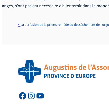
anges, n’ont pas cru nécessaire d’aller ternir dans le mon
La perfusion de la prière, remède au dessèchement de l’orgu