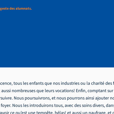
 geste des alumnats.
s vocations, la geste 
ce, tous les enfants que nos industries ou la charité des fid
nt aussi nombreuses que leurs vocations! Enfin, comptant s
suivre. Nous poursuivrons, et nous pourrons ainsi ajouter nos
oyer. Nous les introduirons tous, avec des soins divers, dans
voir ce qu’est une tempête, hélas! et aussi un naufrage, et c