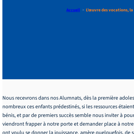
Accueil
L’œuvre des vocations, la
L’œuvre de
alumnats.
Nous recevrons dans nos Alumnats, dès la première adolescen
nombreux ces enfants prédestinés, si les ressources étaie
bénis, et par de premiers succès semble nous inviter à pour
viendront frapper à notre porte et demander place à notre f
ont voulu se donner la jouissance, amère quelquefois, de sa