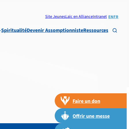
Site Jeunes
Laïc en Alliance
Intranet
EN
FR
Spiritualité
Devenir Assomptionniste
Ressources

Faire un don
Offrir une messe