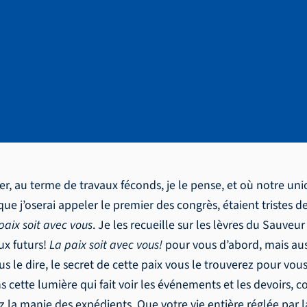
ix en vérité.
er, au terme de travaux féconds, je le pense, et où notre un
ue j’oserai appeler le premier des congrès, étaient tristes de 
paix soit avec vous
. Je les recueille sur les lèvres du Sauveu
aux futurs!
La paix soit avec vous!
pour vous d’abord, mais aus
s le dire, le secret de cette paix vous le trouverez pour vous 
ette lumière qui fait voir les événements et les devoirs, c
z la manie des expédients. Que votre vie entière réglée par l