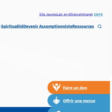
Site Jeunes
Laïc en Alliance
Intranet
EN
FR
Spiritualité
Devenir Assomptionniste
Ressources

Faire un don
Offrir une messe