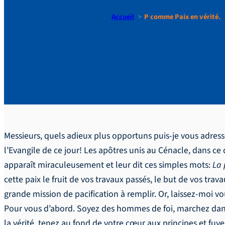
Accueil
P comme Paix en vérité.
P comme Pa
Messieurs, quels adieux plus opportuns puis-je vous adress
l’Evangile de ce jour! Les apôtres unis au Cénacle, dans ce q
apparaît miraculeusement et leur dit ces simples mots:
La 
cette paix le fruit de vos travaux passés, le but de vos trav
grande mission de pacification à remplir. Or, laissez-moi vou
Pour vous d’abord. Soyez des hommes de foi, marchez dans c
la vérité, tenez au fond de votre cœur aux principes et fuye