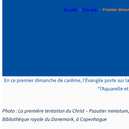
Accueil
À la une
Premier dimanc
Premier di
de Jésus a
En ce premier dimanche de carême, l’Évangile porte sur l
“l’Aquarelle e
Photo :
La première tentation du Christ – Psautier miniature
Bibliothèque royale du Danemark, à Copenhague