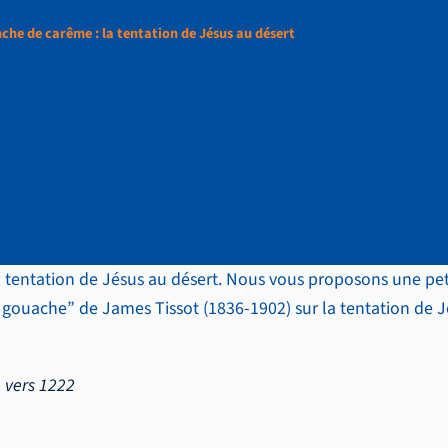
he de carême : la tentation de Jésus au désert
manche de carême : l
u désert
a tentation de Jésus au désert. Nous vous proposons une pet
t gouache” de James Tissot (1836-1902) sur la tentation de J
, vers 1222