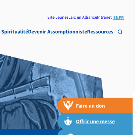
Site Jeunes
Laïc en Alliance
Intranet
EN
FR
Spiritualité
Devenir Assomptionniste
Ressources

Faire un don
Offrir une messe