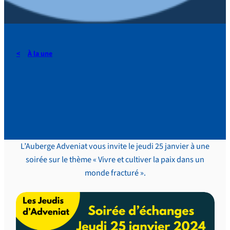
À la une
Soirée d’échanges à
l’Auberge Adveniat
L’Auberge Adveniat vous invite le jeudi 25 janvier à une
soirée sur le thème « Vivre et cultiver la paix dans un
monde fracturé ».