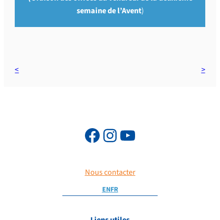
semaine de l’Avent
)
Nous contacter
EN
FR
Liens utiles