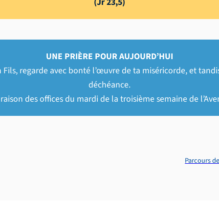
(Jr 23,5)
UNE PRIÈRE POUR AUJOURD’HUI
n Fils, regarde avec bonté l’œuvre de ta miséricorde, et tan
déchéance.
raison des offices du mardi de la troisième semaine de l’Ave
Parcours de