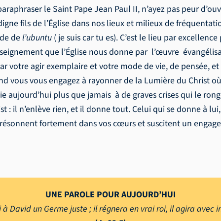
araphraser le Saint Pape Jean Paul II, n’ayez pas peur d’ouvr
n digne fils de l’Église dans nos lieux et milieux de fréquenta
nde de
l’ubuntu
( je suis car tu es). C’est le lieu par excelle
’enseignement que l’Église nous donne par l’œuvre évangélisa
r votre agir exemplaire et votre mode de vie, de pensée, et 
nd vous vous engagez à rayonner de la Lumière du Christ où
 aujourd’hui plus que jamais à de graves crises qui le rong
st : il n’enlève rien, et il donne tout. Celui qui se donne à lu
s résonnent fortement dans vos cœurs et suscitent un engagem
UNE PAROLE POUR AUJOURD’HUI
 à David un Germe juste ; il régnera en vrai roi, il agira avec int