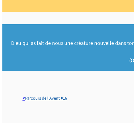
Dieu qui as fait de nous une créature nouvelle dans to
(O
Parcours de l’Avent #16