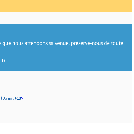
dis que nous attendons sa venue, préserve-nous de toute
nt)
 l’Avent #18