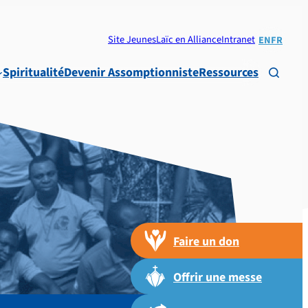
Site Jeunes
Laïc en Alliance
Intranet
EN
FR
Spiritualité
Devenir Assomptionniste
Ressources

Faire un don
Offrir une messe