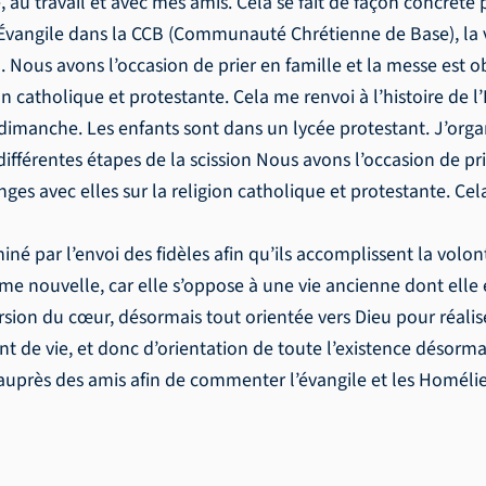
e, au travail et avec mes amis. Cela se fait de façon concrèt
’Évangile dans la CCB (Communauté Chrétienne de Base), la v
 Nous avons l’occasion de prier en famille et la messe est o
on catholique et protestante. Cela me renvoi à l’histoire de l
e dimanche. Les enfants sont dans un lycée protestant. J’orga
 différentes étapes de la scission Nous avons l’occasion de pr
es avec elles sur la religion catholique et protestante. Cela 
rminé par l’envoi des fidèles afin qu’ils accomplissent la vol
 nouvelle, car elle s’oppose à une vie ancienne dont elle e
sion du cœur, désormais tout orientée vers Dieu pour réalis
ent de vie, et donc d’orientation de toute l’existence désorm
 auprès des amis afin de commenter l’évangile et les Homélie