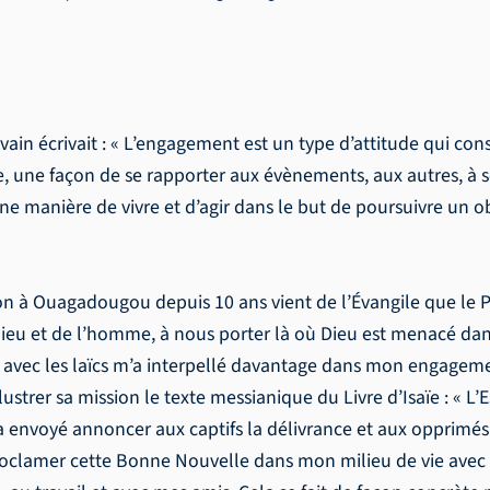
ain écrivait : « L’engagement est un type d’attitude qui cons
ce, une façon de se rapporter aux évènements, aux autres, à so
anière de vivre et d’agir dans le but de poursuivre un object
 à Ouagadougou depuis 10 ans vient de l’Évangile que le 
 de Dieu et de l’homme, à nous porter là où Dieu est menac
vec les laïcs m’a interpellé davantage dans mon engagement
ustrer sa mission le texte messianique du Livre d’Isaïe : « L’
a envoyé annoncer aux captifs la délivrance et aux opprimés
 à proclamer cette Bonne Nouvelle dans mon milieu de vie ave